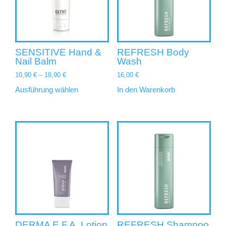
SENSITIVE Hand &
REFRESH Body
Nail Balm
Wash
10,90
€
–
18,90
€
16,00
€
Ausführung wählen
In den Warenkorb
DERMA E.F.A. Lotion
REFRESH Shampoo