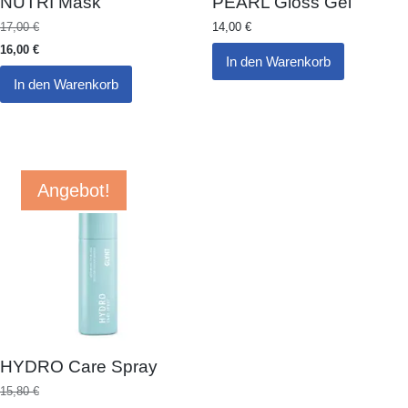
NUTRI Mask
PEARL Gloss Gel
17,00
€
14,00
€
16,00
€
In den Warenkorb
In den Warenkorb
Angebot!
HYDRO Care Spray
15,80
€