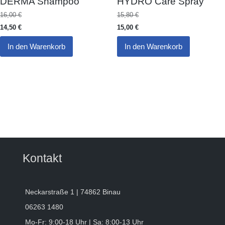
DERMA Shampoo
HYDRO Care Spray
16,00
€
15,80
€
14,50
€
15,00
€
In den Warenkorb
In den Warenkorb
Kontakt
Neckarstraße 1 | 74862 Binau
06263 1480
Mo-Fr: 9:00-18 Uhr | Sa: 8:00-13 Uhr