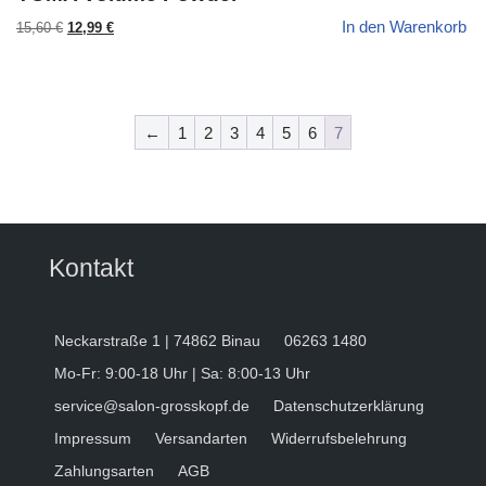
In den Warenkorb
Ursprünglicher
Aktueller
15,60
€
12,99
€
Preis
Preis
war:
ist:
15,60 €
12,99 €.
←
1
2
3
4
5
6
7
Kontakt
Neckarstraße 1 | 74862 Binau
06263 1480
Mo-Fr: 9:00-18 Uhr | Sa: 8:00-13 Uhr
service@salon-grosskopf.de
Datenschutzerklärung
Impressum
Versandarten
Widerrufsbelehrung
Zahlungsarten
AGB