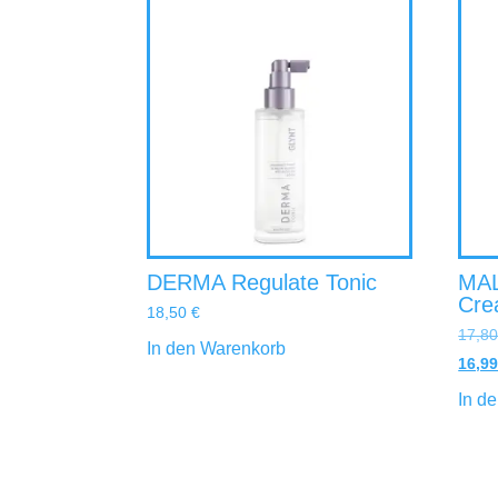
DERMA Regulate Tonic
MAL
Cr
18,50
€
17,8
In den Warenkorb
16,9
In d