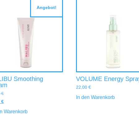
Angebot!
IBU Smoothing
VOLUME Energy Spra
eam
22,00
€
0
€
In den Warenkorb
9
€
en Warenkorb