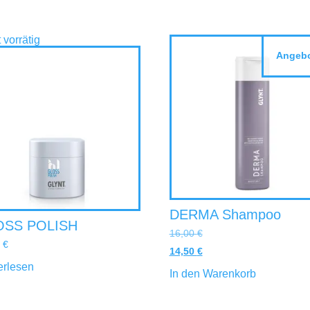
 vorrätig
Angebo
DERMA Shampoo
OSS POLISH
16,00
€
0
€
14,50
€
erlesen
In den Warenkorb