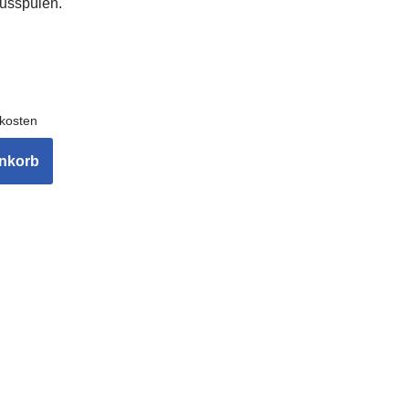
usspülen.
kosten
enkorb