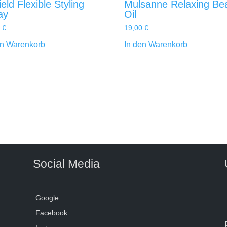
ield Flexible Styling
Mulsanne Relaxing Be
ay
Oil
0
€
19,00
€
en Warenkorb
In den Warenkorb
Social Media
Google
Facebook