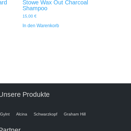
ard
Stowe Wax Out Charcoal
Shampoo
15,00
€
In den Warenkorb
Unsere Produkte
Gylnt
Alcina
Schwarzkopf
Graham Hill
Partner