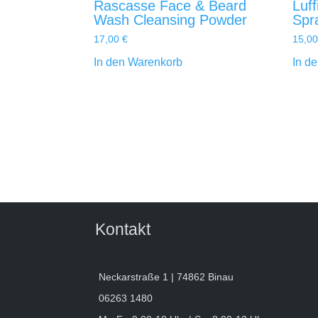
Rascasse Face & Beard
Luff
Wash Cleansing Powder
Spr
17,00
€
15,0
In den Warenkorb
In d
Kontakt
Neckarstraße 1 | 74862 Binau
06263 1480